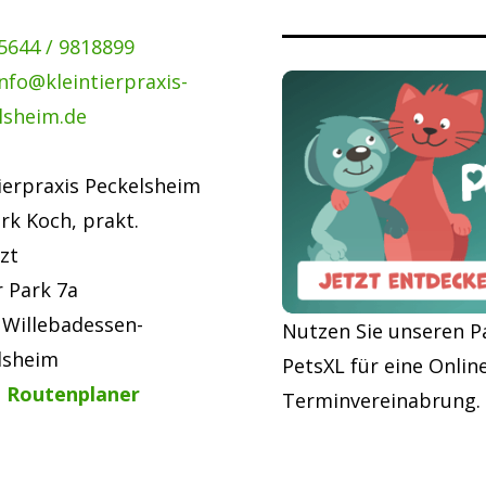
5644 / 9818899
info@kleintierpraxis-
lsheim.de
ierpraxis Peckelsheim
irk Koch, prakt.
zt
r Park 7a
 Willebadessen-
Nutzen Sie unseren P
lsheim
PetsXL für eine Onlin
 Routenplaner
Terminvereinabrung.