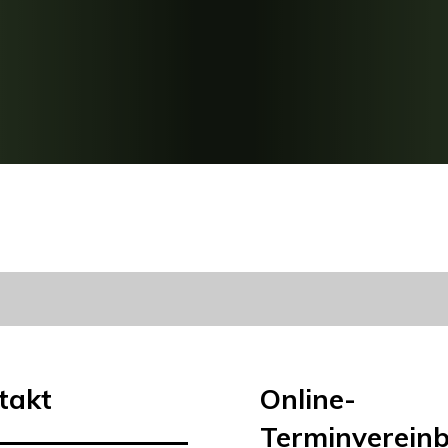
takt
Online-
Terminverein