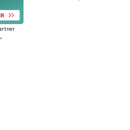
artner
e-