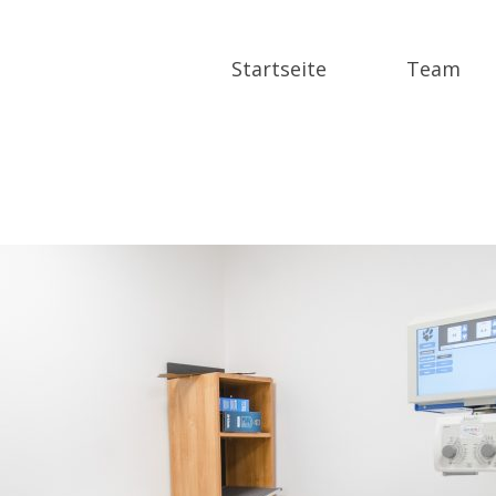
Röntgenrau
Startseite
Team
EmKay