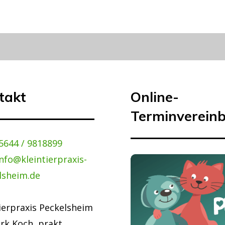
takt
Online-
Terminverein
5644 / 9818899
info@kleintierpraxis-
lsheim.de
ierpraxis Peckelsheim
irk Koch, prakt.