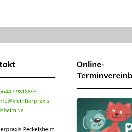
takt
Online-
Terminverein
5644 / 9818899
info@kleintierpraxis-
lsheim.de
ierpraxis Peckelsheim