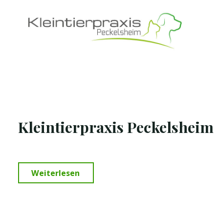
Zum
Inhalt
springen
Kleintierpraxis Peckelsheim
"Kleintierpraxis
Weiterlesen
Peckelsheim"