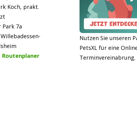
irk Koch, prakt.
zt
r Park 7a
 Willebadessen-
Nutzen Sie unseren P
lsheim
PetsXL für eine Onlin
 Routenplaner
Terminvereinabrung.