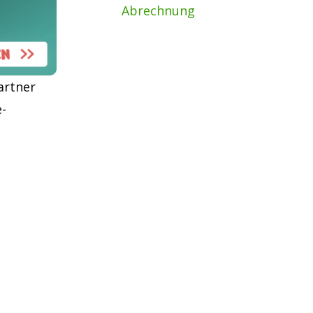
Abrechnung
artner
e-